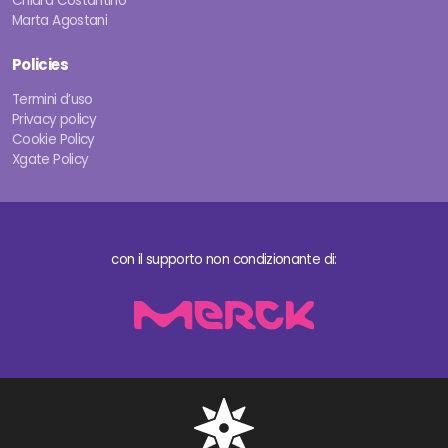
Chiara Costantino
Marta Agostani
Policies
Termini d’uso
Privacy policy
Cookie Policy
Xgate Policy
con il supporto non condizionante di: