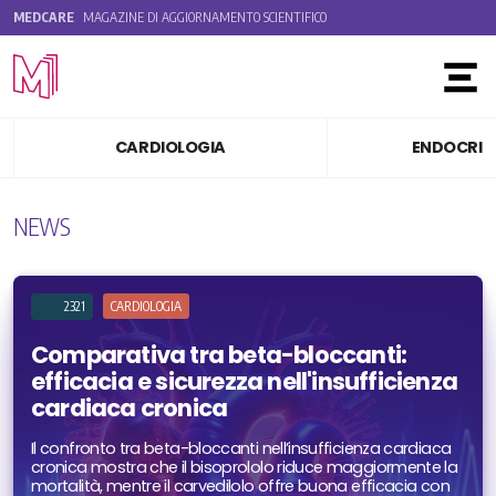
MEDCARE
MAGAZINE DI AGGIORNAMENTO SCIENTIFICO
Toggle
CARDIOLOGIA
ENDOCRIN
NEWS
2321
CARDIOLOGIA
Comparativa tra beta-bloccanti:
efficacia e sicurezza nell'insufficienza
cardiaca cronica
Il confronto tra beta-bloccanti nell’insufficienza cardiaca
cronica mostra che il bisoprololo riduce maggiormente la
mortalità, mentre il carvedilolo offre buona efficacia con