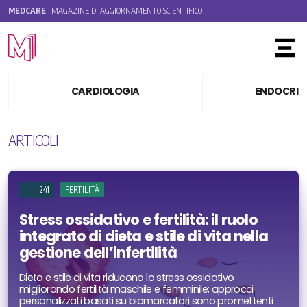
MEDCARE
MAGAZINE DI AGGIORNAMENTO SCIENTIFICO
Toggle
CARDIOLOGIA
ENDOCRIN
ARTICOLI
241
FERTILITÀ
Stress ossidativo e fertilità: il ruolo
integrato di dieta e stile di vita nella
gestione dell’infertilità
Dieta e stile di vita riducono lo stress ossidativo
migliorando fertilità maschile e femminile; approcci
personalizzati basati su biomarcatori sono promettenti