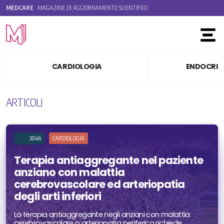
MEDCARE
MAGAZINE DI AGGIORNAMENTO SCIENTIFICO
Toggle
CARDIOLOGIA
ENDOCRIN
ARTICOLI
3046
CARDIOLOGIA
Terapia antiaggregante nel paziente
anziano con malattia
cerebrovascolare ed arteriopatia
degli arti inferiori
La terapia antiaggregante negli anziani con malattia
cerebrovascolare o arteriopatia periferica richiede