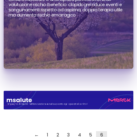
valutazione rischio‑beneficio: clopidogrel riduce eventi e
sanguinamenti rispetto ad aspirina, doppia terapia utile
ma aumenta rischio emorragico
←
1
2
3
4
5
6